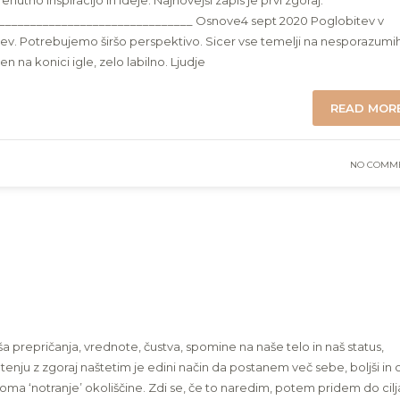
enutno inspiracijo in ideje. Najnovejši zapis je prvi zgoraj.
_______________________________ Osnove4 sept 2020 Poglobitev v
tev. Potrebujemo širšo perspektivo. Sicer vse temelji na nesporazumih
n na konici igle, zelo labilno. Ljudje
READ MOR
NO COMM
prepričanja, vrednote, čustva, spomine na naše telo in naš status,
tenju z zgoraj naštetim je edini način da postanem več sebe, boljši in 
oma ‘notranje’ okoliščine. Zdi se, če to naredim, potem pridem do cilj