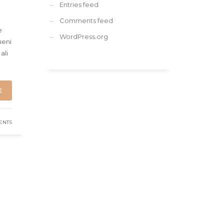
Entries feed
Comments feed
e
WordPress.org
meni
ali
E
ENTS