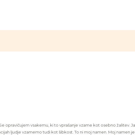
 opravičujem vsakemu, ki to vprašanje vzame kot osebno žalitev. J
uacijah ljudje vzamemo tudi kot šibkost. To ni moj namen. Moj namen je