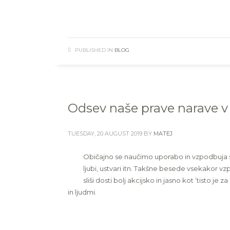
PUBLISHED IN
BLOG
Odsev naše prave narave v
TUESDAY, 20 AUGUST 2019
BY
MATEJ
Običajno se naučimo uporabo in vzpodbuja se 
ljubi, ustvari itn. Takšne besede vsekakor vz
sliši dosti bolj akcijsko in jasno kot ’tisto j
in ljudmi.