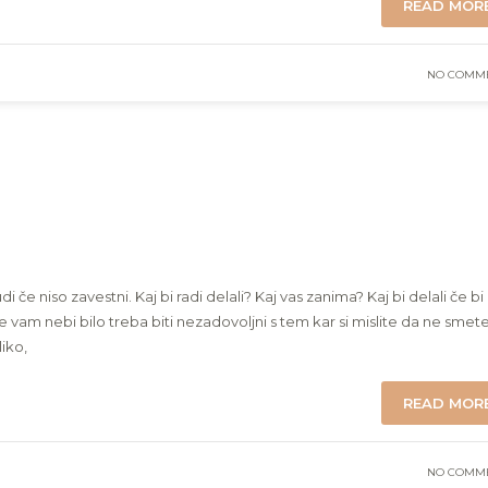
READ MOR
NO COMM
e niso zavestni. Kaj bi radi delali? Kaj vas zanima? Kaj bi delali če bi
če vam nebi bilo treba biti nezadovoljni s tem kar si mislite da ne smet
liko,
READ MOR
NO COMM