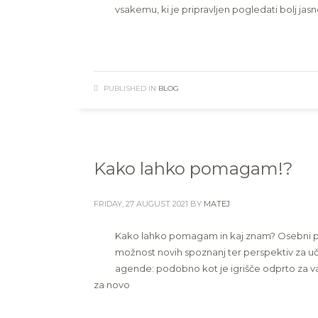
vsakemu, ki je pripravljen pogledati bolj jasn
PUBLISHED IN
BLOG
Kako lahko pomagam!?
FRIDAY, 27 AUGUST 2021
BY
MATEJ
Kako lahko pomagam in kaj znam? Osebni pog
možnost novih spoznanj ter perspektiv za uc
agende: podobno kot je igrišče odprto za vašo
za novo