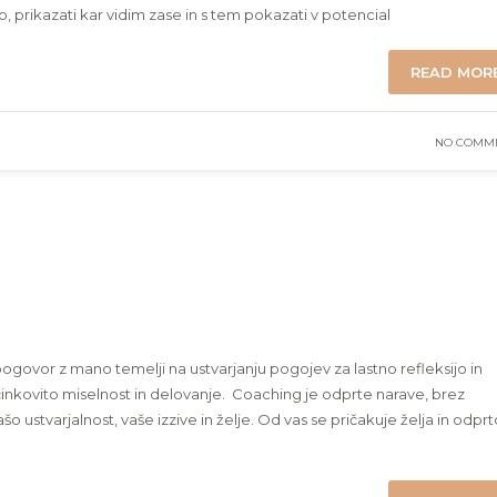
o, prikazati kar vidim zase in s tem pokazati v potencial
READ MOR
NO COMM
ovor z mano temelji na ustvarjanju pogojev za lastno refleksijo in
̌inkovito miselnost in delovanje. Coaching je odprte narave, brez
 ustvarjalnost, vaše izzive in želje. Od vas se pričakuje želja in odprt