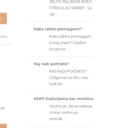
ŽELITE ŽIVLJENJE BREZ
STRESA ALI SKRBI? Se
op...
E
Kako lahko pomagam!?
Kako lahko pomagam
ENTS
in kaj znam? Osebni
pogovor ...
Kaj radi počnete?
KAJ RADI POČNETE?
Odgovori so že v vas,
tudi če...
MI#11 Doživljamo kar mislimo
Možno je, da se razkrije
ost
to kar vedno je,
ampak...