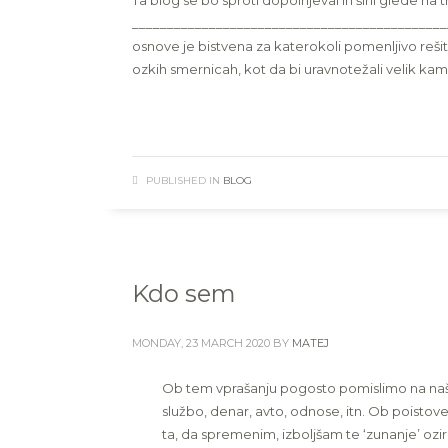
Ta blog se bo sproti dopolnjeval in širil glede na tr
_____________________________________________
osnove je bistvena za katerokoli pomenljivo reši
ozkih smernicah, kot da bi uravnotežali velik kame
PUBLISHED IN
BLOG
Kdo sem
MONDAY, 23 MARCH 2020
BY
MATEJ
Ob tem vprašanju pogosto pomislimo na naša 
službo, denar, avto, odnose, itn. Ob poistove
ta, da spremenim, izboljšam te ‘zunanje’ ozir