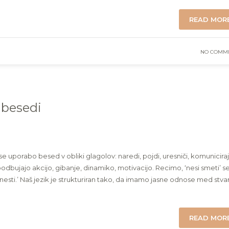
READ MOR
NO COMM
 besedi
uporabo besed v obliki glagolov: naredi, pojdi, uresniči, komuniciraj
podbujajo akcijo, gibanje, dinamiko, motivacijo. Recimo, ‘nesi smeti’ s
e za nesti.’ Naš jezik je strukturiran tako, da imamo jasne odnose med stva
READ MOR