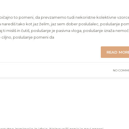
ičajno to pomeni, da prevzamemo tudi nekoristne kolektivne vzorc
a narediš tako kot jaz želim, jaz sem dober poslušalec, poslušanje po
i misliš in čutiš, poslušanje je pasivna vloga, poslušanje izraža nemoč 
e ciljno, poslušanje pomeni da
READ MOR
NO COMM